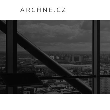
A R C H N E . C Z