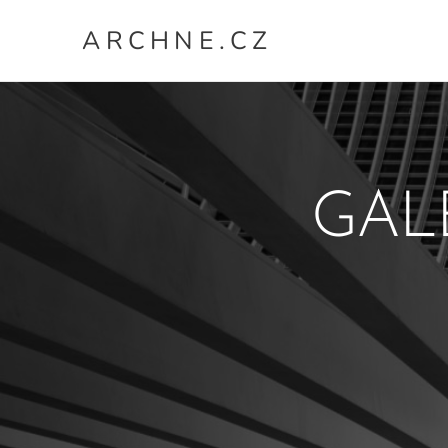
A R C H N E . C Z
GAL